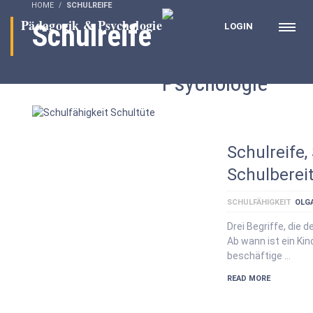
HOME
SCHULREIFE
Schulreife
LOGIN
Schulreife,
Schulberei
SCHULFÄHIGKEIT
OLG
Drei Begriffe, die 
Ab wann ist ein Kin
beschäftige …
READ MORE