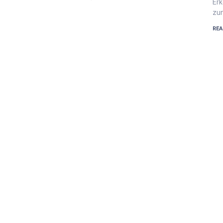
Erk
zun
REA