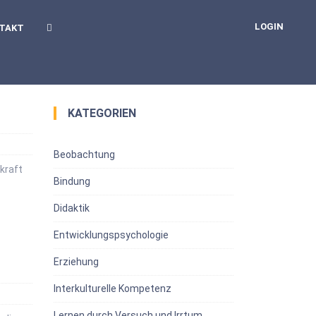
LOGIN
TAKT
KATEGORIEN
Beobachtung
kraft
Bindung
…
Didaktik
Entwicklungspsychologie
Erziehung
Interkulturelle Kompetenz
Lernen durch Versuch und Irrtum