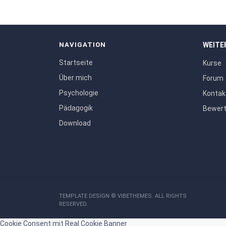
NAVIGATION
WEITE
Startseite
Kurse
Über mich
Forum
Psychologie
Kontak
Pädagogik
Bewer
Download
TEMPLATE DESIGN ©
VIBETHEMES
. ALL RIGHTS
RESERVED.
Cookie Consent mit Real Cookie Banner