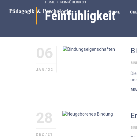
HOME
FEINFÜHLIGKEIT
Feinfühligkeit
HOME
ÜB
06
B
BI
JAN.'22
Die
und
REA
28
E
BI
DEZ.'21