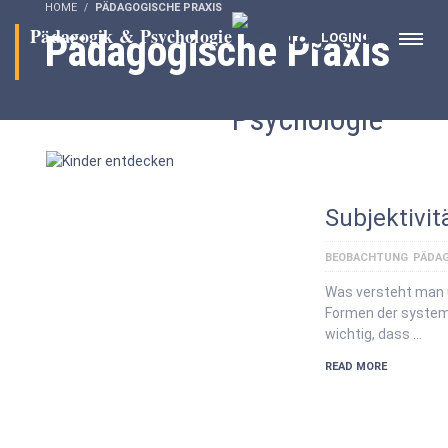
HOME
PÄDAGOGISCHE PRAXIS
Pädagogische Praxis
LOGIN
Subjektivit
BEOBACHTUNG
PÄDAG
Was versteht man u
Formen der system
wichtig, dass …
READ MORE