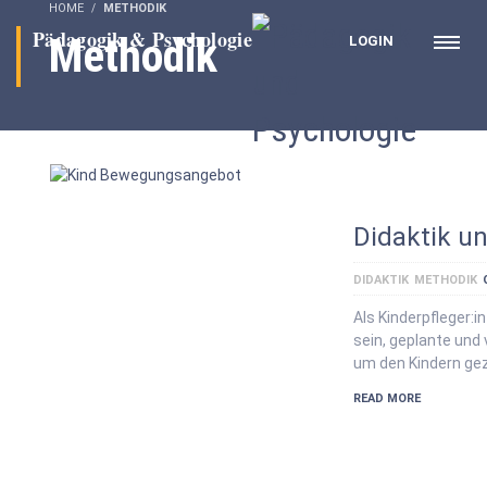
HOME
METHODIK
Methodik
LOGIN
Didaktik u
DIDAKTIK
METHODIK
Als Kinderpfleger:in
sein, geplante und 
um den Kindern gez
READ MORE