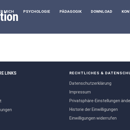
ER MICH
PSYCHOLOGIE
PÄDAGOGIK
DOWNLOAD
KON
tion
RE LINKS
RECHTLICHES & DATENSCH
Datenschutzerklärung
Impressum
Privatsphäre-Einstellungen änd
t
Historie der Einwilligungen
tungen
Einwilligungen widerrufen