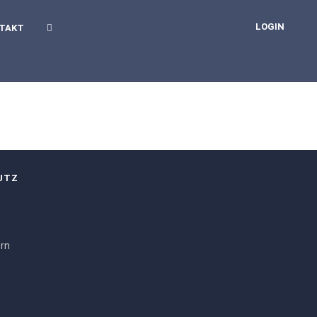
LOGIN
TAKT
UTZ
ern