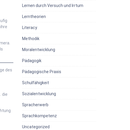
Lernen durch Versuch und Irrtum
Lerntheorien
ufig
ihre
Literacy
Methodik
amera.
ls
Moralentwicklung
Pädagogik
uge des
Pädagogische Praxis
Schulfähigkeit
Sozialentwicklung
. die
Spracherwerb
chtung
Sprachkompetenz
Uncategorized