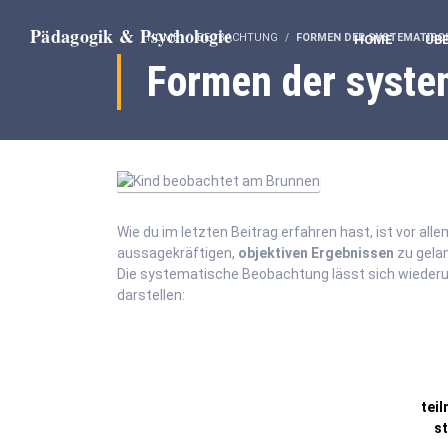
HOME
BEOBACHTUNG
FORMEN DER SYSTEMATIS
HOME
ÜB
Formen der syste
Wie du im letzten Beitrag erfahren hast, ist vor alle
aussagekräftigen,
objektiven Ergebnissen
zu gela
Die systematische Beobachtung lässt sich wieder
darstellen:
tei
st