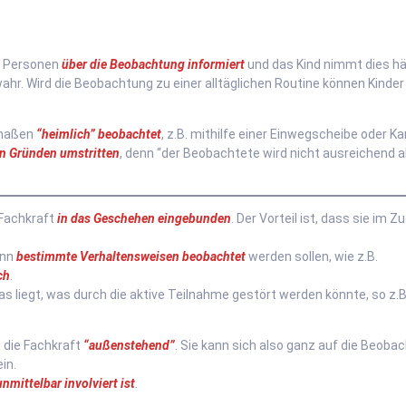
n Personen
über die Beobachtung informiert
und das Kind nimmt dies hä
ahr. Wird die Beobachtung zu einer alltäglichen Routine können Kinder 
rmaßen
“heimlich” beobachtet
, z.B. mithilfe einer Einwegscheibe oder K
en Gründen umstritten
, denn “der Beobachtete wird nicht ausreichend a
 Fachkraft
in das Geschehen eingebunden
. Der Vorteil ist, dass sie im Z
enn
bestimmte Verhaltensweisen beobachtet
werden sollen, wie z.B.
ch
.
as liegt, was durch die aktive Teilnahme gestört werden könnte, so z.B
t die Fachkraft
“außenstehend”
. Sie kann sich also ganz auf die Beoba
in.
unmittelbar involviert ist
.