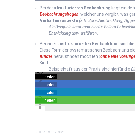
Bei der
strukturierten Beobachtung
liegt ein de
Beobachtungsbogen
, welcher uns vorgibt, was g
Verhaltensaspekte
(z.B. Sprachentwicklung, Aggre
Als Beispiele kann man hierfür Bellers Entwick
Entwicklung usw. anführen.
Bei einer
unstrukturierten Beobachtung
sind di
Diese Form der systematischen Beobachtung eign
Kindes
herausfinden möchten (
ohne eine voreili
Kind.
Beispielhaft aus der Praxis sind hierfür die
Bi
teilen
teilen
teilen
teilen
6. DEZEMBER 2021