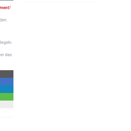
ument/
rden.
Regeln.
ber das