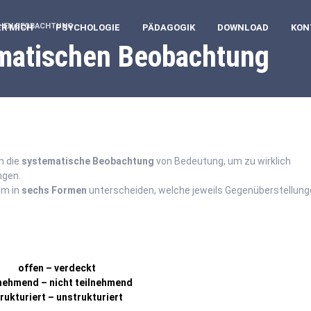
CHEN BEOBACHTUNG
ER MICH
PSYCHOLOGIE
PÄDAGOGIK
DOWNLOAD
KON
matischen Beobachtung
m die
systematische Beobachtung
von Bedeutung, um zu wirklich
ngen.
um in
sechs Formen
unterscheiden, welche jeweils Gegenüberstellun
offen – verdeckt
lnehmend – nicht teilnehmend
rukturiert – unstrukturiert